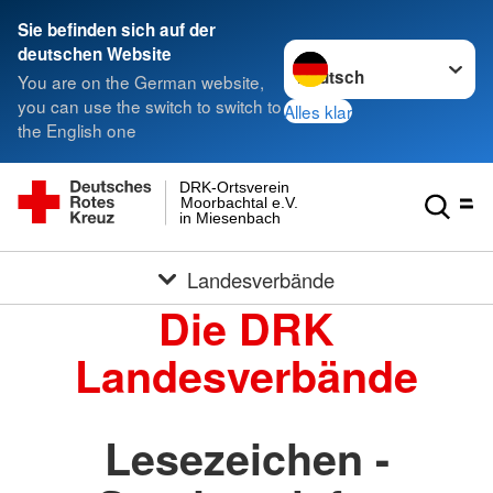
Sie befinden sich auf der
Sprache wechseln zu
deutschen Website
You are on the German website,
you can use the switch to switch to
Alles klar
the English one
DRK-Ortsverein
Moorbachtal e.V.
in Miesenbach
Landesverbände
Die DRK
Landesverbände
Lesezeichen -