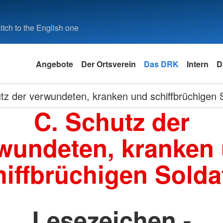
tch to the English one
Angebote
Der Ortsverein
Das DRK
Intern
D
tz der verwundeten, kranken und schiffbrüchigen 
C. Schutz der
wundeten, kranken
hiffbrüchigen Solda
Lesezeichen -