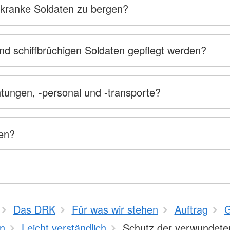
 kranke Soldaten zu bergen?
d schiffbrüchigen Soldaten gepflegt werden?
tungen, -personal und -transporte?
ten?
Das DRK
Für was wir stehen
Auftrag
G
n
Leicht verständlich
Schutz der verwundete