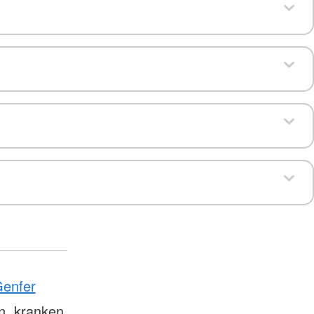
enfer
n, kranken