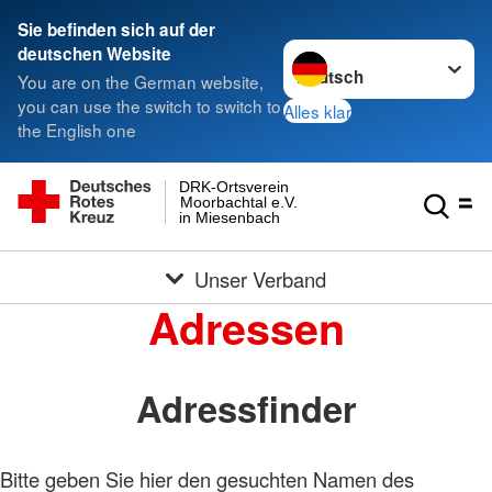
Sie befinden sich auf der
Sprache wechseln zu
deutschen Website
You are on the German website,
you can use the switch to switch to
Alles klar
the English one
DRK-Ortsverein
Moorbachtal e.V.
in Miesenbach
Unser Verband
Adressen
Adressfinder
Bitte geben Sie hier den gesuchten Namen des