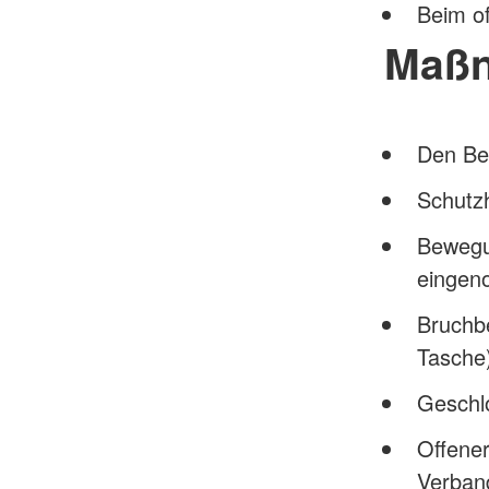
Beim o
Maß
Den Bet
Schutz
Bewegu
eingen
Bruchbe
Tasche)
Geschl
Offener
Verban