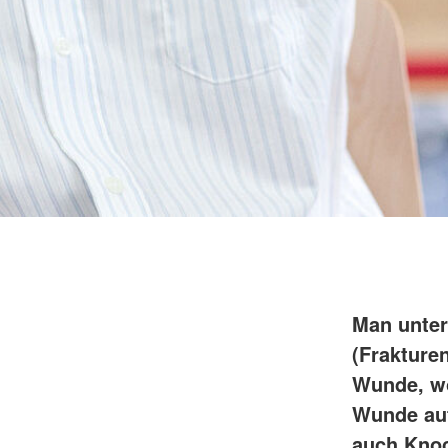
Man unter
(Frakture
Wunde, wo
Wunde auft
auch Knoc