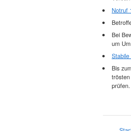
Notruf 
Betrof
Bei Bew
um Ums
Stabile
Bis zum
tröste
prüfen.
Star