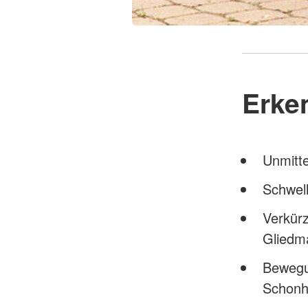
Erke
Unmitte
Schwell
Verkür
Gliedm
Bewegu
Schonh