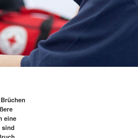
 Brüchen
ußere
h eine
 sind
Bruch