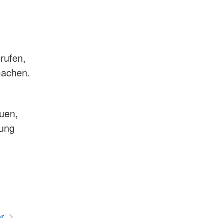
rufen,
 machen.
euen,
mung
r