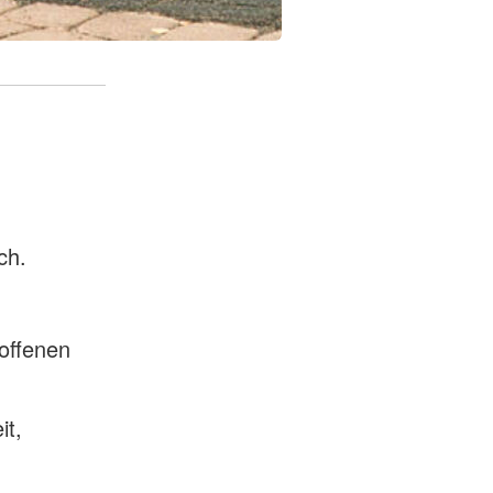
ch.
offenen
it,