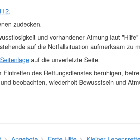
112
.
fenen zudecken.
usstlosigkeit und vorhandener Atmung laut "Hilfe" 
tehende auf die Notfallsituation aufmerksam zu
 Seitenlage
auf die unverletzte Seite.
 Eintreffen des Rettungsdienstes beruhigen, betr
n und beobachten, wiederholt Bewusstsein und At
t
Angebote
Erste Hilfe
Kleiner Lebensrette