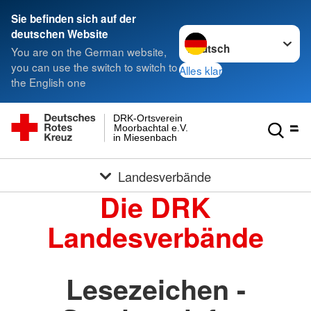
Sie befinden sich auf der
Sprache wechseln zu
deutschen Website
You are on the German website,
you can use the switch to switch to
Alles klar
the English one
DRK-Ortsverein
Moorbachtal e.V.
in Miesenbach
Landesverbände
Die DRK
Landesverbände
Lesezeichen -